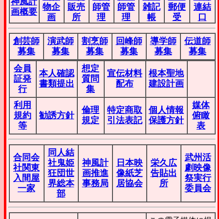
神風計
物企
販売
師管
師管
雑記
郵便
連結
画概要
画
所
理
理
帳
受
口
創芸師
演武師
割烹師
回峰師
導学師
伝道師
募集
募集
募集
募集
募集
募集
会員
想定
本人確認
宣伝材料
根本聖地
証発
質問
書類提出
配布
建設計画
行
集
利用
媒体
倫理
特定商取
個人情報
規約
勧誘方針
俯瞰
規定
引法表記
保護方針
等
表
同人結
合同会
武州活
社鬼姫
神風計
日本映
栄久広
社関東
劇映像
狂団世
画推進
像紙芝
告貼出
入間屋
祭実行
界総本
事務局
居協会
所
一家
委員会
部