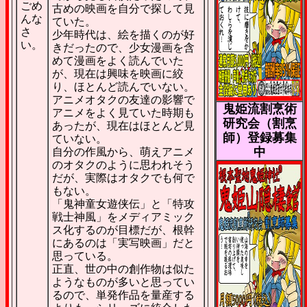
ごめ
古めの映画を自分で探して見
んな
ていた。
さ
少年時代は、絵を描くのが好
い。
きだったので、少女漫画を含
めて漫画をよく読んでいた
が、現在は興味を映画に絞
り、ほとんど読んでいない。
アニメオタクの友達の影響で
鬼姫流割烹術
アニメをよく見ていた時期も
研究会（割烹
あったが、現在はほとんど見
師）登録募集
ていない。
中
自分の作風から、萌えアニメ
のオタクのように思われそう
だが、実際はオタクでも何で
もない。
「鬼神童女遊侠伝」と「特攻
戦士神風」をメディアミック
ス化するのが目標だが、根幹
にあるのは「実写映画」だと
思っている。
正直、世の中の創作物は似た
ようなものが多いと思ってい
るので、単発作品を量産する