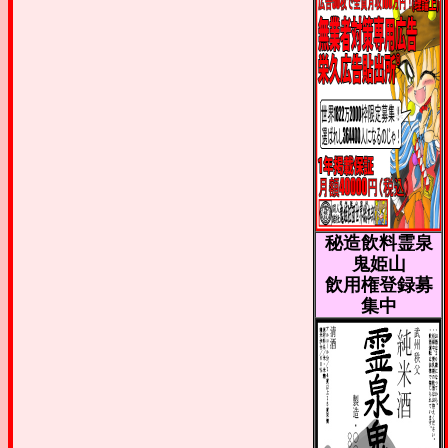
秘造飲料霊泉
鬼姫山
飲用権登録募
集中