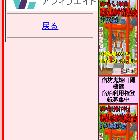
戻る
宿坊鬼姫山隠
棲館
宿泊利用権登
録募集中