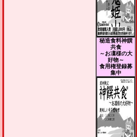
秘造食料神饌
共食
～お凜様の大
好物～
食用権登録募
集中