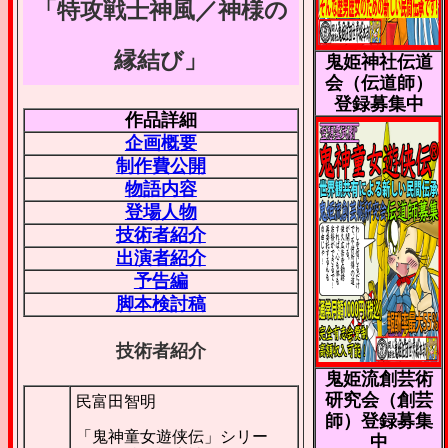
「特攻戦士神風／神様の
縁結び」
鬼姫神社伝道
会（伝道師）
登録募集中
作品詳細
企画概要
制作費公開
物語内容
登場人物
技術者紹介
出演者紹介
予告編
脚本検討稿
技術者紹介
鬼姫流創芸術
研究会（創芸
民富田智明
師）登録募集
「鬼神童女遊侠伝」シリー
中