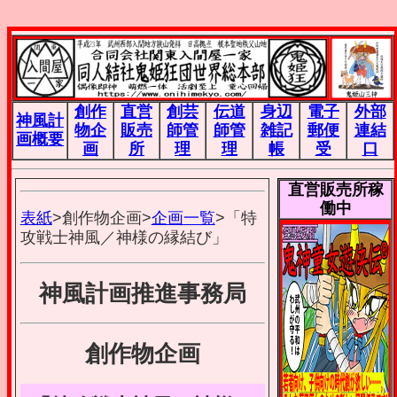
創作
直営
創芸
伝道
身辺
電子
外部
神風計
物企
販売
師管
師管
雑記
郵便
連結
画概要
画
所
理
理
帳
受
口
直営販売所稼
働中
表紙
>創作物企画>
企画一覧
>「特
攻戦士神風／神様の縁結び」
神風計画推進事務局
創作物企画