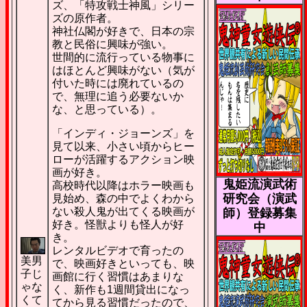
ズ、「特攻戦士神風」シリー
ズの原作者。
神社仏閣が好きで、日本の宗
教と民俗に興味が強い。
世間的に流行っている物事に
はほとんど興味がない（気が
付いた時には廃れているの
で、無理に追う必要ないか
な、と思っている）。
「インディ・ジョーンズ」を
見て以来、小さい頃からヒー
ローが活躍するアクション映
画が好き。
鬼姫流演武術
高校時代以降はホラー映画も
研究会（演武
見始め、森の中でよくわから
ない殺人鬼が出てくる映画が
師）登録募集
好き。怪獣よりも怪人が好
中
き。
レンタルビデオで育ったの
美男
で、映画好きといっても、映
子じ
画館に行く習慣はあまりな
ゃな
く、新作も1週間貸出になっ
くて
てから見る習慣だったので、