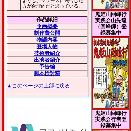
よりも、シリーズに統合した
方が合理的だと思っている。
鬼姫山回峰行
作品詳細
実践会山先達
企画概要
（回峰師）登
録募集中
制作費公開
物語内容
登場人物
技術者紹介
出演者紹介
予告編
脚本検討稿
▲このページの上部に戻る
鬼姫山回峰行
実践会行者登
録募集中