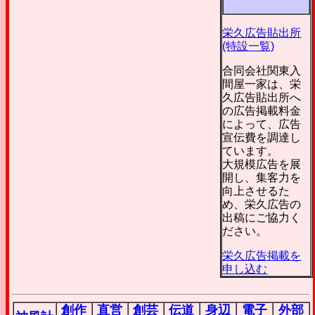
栄久広告貼出所
(特設一覧)
合同会社関東入
間屋一家は、栄
久広告貼出所へ
の広告掲載料金
によって、広告
宣伝費を調達し
ています。
大規模広告を展
開し、集客力を
向上させるた
め、栄久広告の
出稿にご協力く
ださい。
栄久広告掲載を
申し込む
創作
直営
創芸
伝道
身辺
電子
外部