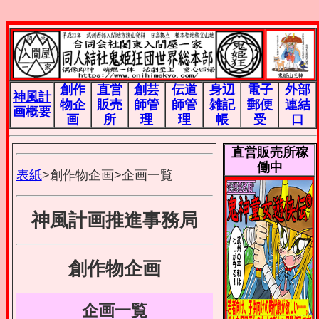
創作
直営
創芸
伝道
身辺
電子
外部
神風計
物企
販売
師管
師管
雑記
郵便
連結
画概要
画
所
理
理
帳
受
口
直営販売所稼
働中
表紙
>創作物企画>企画一覧
神風計画推進事務局
創作物企画
企画一覧