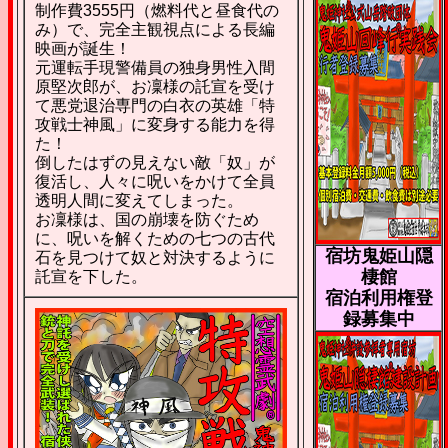
制作費3555円（燃料代と昼食代の
み）で、完全主観視点による長編
映画が誕生！
元運転手現警備員の独身男性入間
原堅次郎が、お凜様の託宣を受け
て悪党退治専門の白衣の英雄「特
攻戦士神風」に変身する能力を得
た！
倒したはずの見えない敵「奴」が
復活し、人々に呪いをかけて全員
透明人間に変えてしまった。
お凜様は、国の崩壊を防ぐため
に、呪いを解くための七つの古代
宿坊鬼姫山隠
石を見つけて奴と対決するように
棲館
託宣を下した。
宿泊利用権登
録募集中