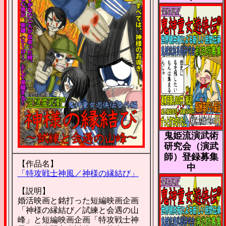
鬼姫流演武術
研究会（演武
師）登録募集
【作品名】
中
「特攻戦士神風／神様の縁結び」
【説明】
婚活映画と銘打った短編映画企画
「神様の縁結び／試練と会遇の山
峰」と短編映画企画「特攻戦士神