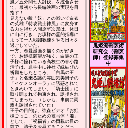
風／五分間七人討伐」を統合させ
て、最初から長編映画の実現を目
指す！
見えない敵「奴」との戦いで白衣
の英雄「特攻戦士神風」に変身す
る力を得た入間原堅次郎は、休日
に山に行き、お凜様の霊的指導に
よって一人戦闘教練をやる日々を
鬼姫流割烹術
過ごしていた。
一方、恋愛漫画を描くのが好き
研究会（割烹
で、お姫様願望が強く、白馬の王
師）登録募集
子様に憧れている高校生の春小路
中
清子は、通学中に神社で縁結びの
祈願をしたところ、「白馬の王
子」と名乗る謎の雰囲気美男子の
「イケメンオーラ」に誘惑されて
ときめいてしまい、「騎士団」に
取り囲まれて拘束され、誘拐され
てしまった。（しかも、事前に両
親も誘拐されていた）
王子の目的は、強姦ビデオ「お姫
様ごっこ」のための被写体「姫」
として、「祝福者」の両親の目の
前で、清子を凌辱することだっ