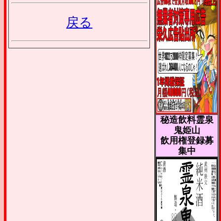
戻る
秘造飲料霊泉
鬼姫山
飲用権登録募
集中