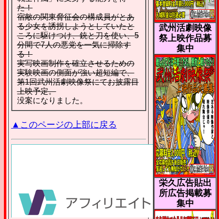
た！
宿敵の関東脅征会の構成員がとあ
る少女を誘拐しようとしていたと
武州活劇映像
ころに駆けつけ、銃と刀を使い、5
祭上映作品募
分間で7人の悪党を一気に掃除す
集中
る！
実写映画制作を確立させるための
実験映画の側面が強い超短編で、
第1回武州活劇映像祭にてお披露目
上映予定。
没案になりました。
▲このページの上部に戻る
栄久広告貼出
所広告掲載募
集中