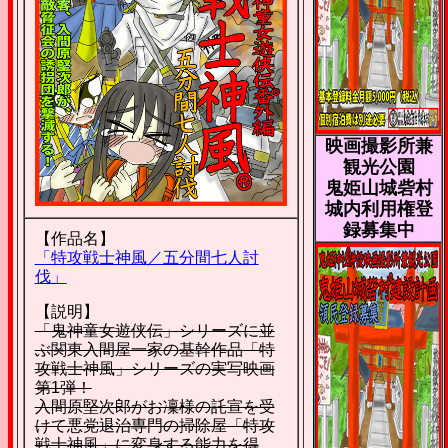
映画撮影所兼
観光公園
鬼姫山城砦村
城内利用権登
録募集中
【作品名】
「特攻戦士神風／五分間七人討
伐」
【説明】
「鬼神童女遊侠伝」シリーズに並
ぶ関東入間屋一家の基幹作品「特
攻戦士神風」シリーズの実写映画
第1弾！
入間原堅次郎がお凜様の託宣を受
けて悪党退治専門の掃除屋「特攻
戦士神風」に変身する能力を得