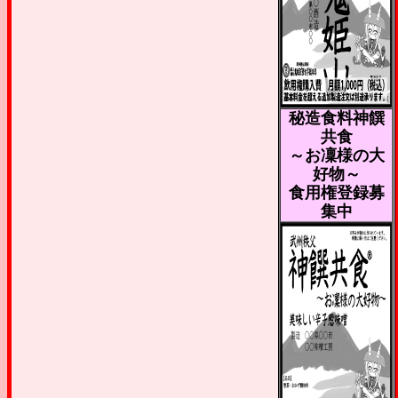
秘造食料神饌
共食
～お凜様の大
好物～
食用権登録募
集中