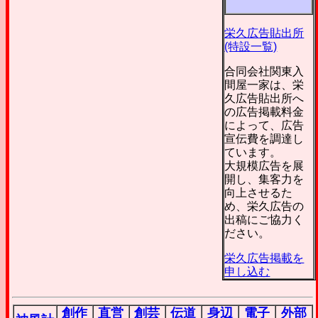
栄久広告貼出所
(特設一覧)
合同会社関東入
間屋一家は、栄
久広告貼出所へ
の広告掲載料金
によって、広告
宣伝費を調達し
ています。
大規模広告を展
開し、集客力を
向上させるた
め、栄久広告の
出稿にご協力く
ださい。
栄久広告掲載を
申し込む
創作
直営
創芸
伝道
身辺
電子
外部