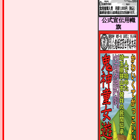
公式宣伝用幟
旗