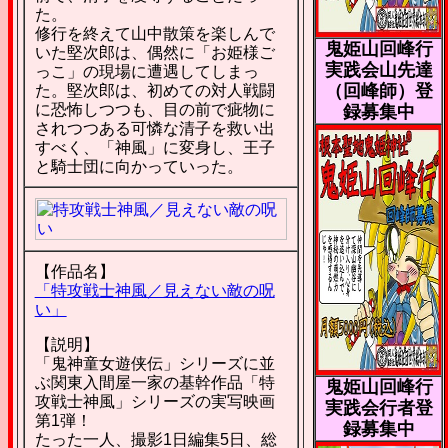
た。
修行を終えて山中散策を楽しんで
鬼姫山回峰行
いた堅次郎は、偶然に「お姫様ご
実践会山先達
っこ」の現場に遭遇してしまっ
（回峰師）登
た。堅次郎は、初めての対人戦闘
に恐怖しつつも、目の前で疵物に
録募集中
されつつある可憐な清子を救い出
すべく、「神風」に変身し、王子
と騎士団に向かっていった。
【作品名】
「特攻戦士神風／見えない敵の呪
い」
【説明】
「鬼神童女遊侠伝」シリーズに並
ぶ関東入間屋一家の基幹作品「特
鬼姫山回峰行
攻戦士神風」シリーズの実写映画
実践会行者登
第1弾！
録募集中
たった一人、撮影1日編集5日、総