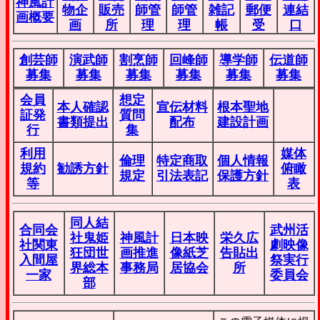
神風計
物企
販売
師管
師管
雑記
郵便
連結
画概要
画
所
理
理
帳
受
口
創芸師
演武師
割烹師
回峰師
導学師
伝道師
募集
募集
募集
募集
募集
募集
会員
想定
本人確認
宣伝材料
根本聖地
証発
質問
書類提出
配布
建設計画
行
集
利用
媒体
倫理
特定商取
個人情報
規約
勧誘方針
俯瞰
規定
引法表記
保護方針
等
表
同人結
合同会
武州活
社鬼姫
神風計
日本映
栄久広
社関東
劇映像
狂団世
画推進
像紙芝
告貼出
入間屋
祭実行
界総本
事務局
居協会
所
一家
委員会
部